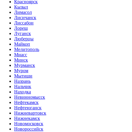
Красноярск
Кызыл
Лимасол
Лисичанск
Лиссабон
Лореш
Луганск
Люберцы
Майкоп
Мелитополь
Миасс
Минск
Мурманск
Муром
Мытищи
Назрань
Нальчик
Находка
Невинномысск
Нефтекамск
Нефтеюганск
Нижневартовск
Нижнекамск
Новомосковск
Новороссийск