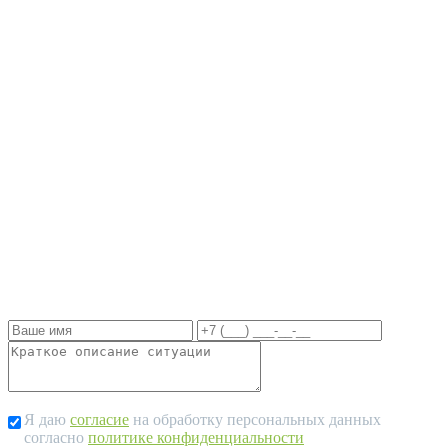
вопросов.
Одно правильное решение или действие
может радикально исправить ситуацию в
вашу пользу и сэкономить время и
возможные убытки при строительстве!
Чем скорее вы свяжетесь с нами, тем
скорее вы будете управлять ситуацией, а
не ситуация вами!
Я даю
согласие
на обработку персональных данных
согласно
политике конфиденциальности