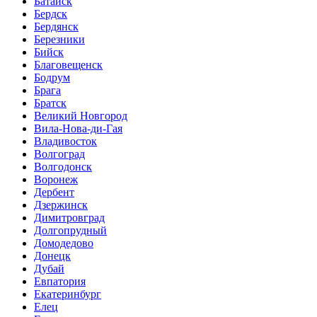
Батайск
Бердск
Бердянск
Березники
Бийск
Благовещенск
Бодрум
Брага
Братск
Великий Новгород
Вила-Нова-ди-Гая
Владивосток
Волгоград
Волгодонск
Воронеж
Дербент
Дзержинск
Димитровград
Долгопрудный
Домодедово
Донецк
Дубай
Евпатория
Екатеринбург
Елец