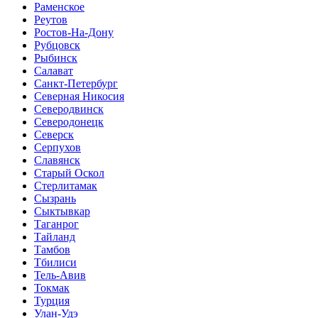
Раменское
Реутов
Ростов-На-Дону
Рубцовск
Рыбинск
Салават
Санкт-Петербург
Северная Никосия
Северодвинск
Северодонецк
Северск
Серпухов
Славянск
Старый Оскол
Стерлитамак
Сызрань
Сыктывкар
Таганрог
Тайланд
Тамбов
Тбилиси
Тель-Авив
Токмак
Турция
Улан-Удэ