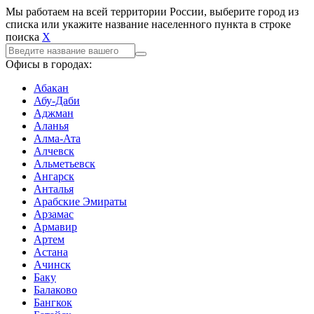
Мы работаем на всей территории России, выберите город из
списка или укажите название населенного пункта в строке
поиска
X
Офисы в городах:
Абакан
Абу-Даби
Аджман
Аланья
Алма-Ата
Алчевск
Альметьевск
Ангарск
Анталья
Арабские Эмираты
Арзамас
Армавир
Артем
Астана
Ачинск
Баку
Балаково
Бангкок