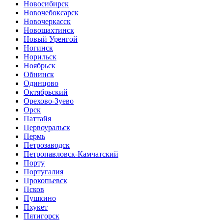
Новосибирск
Новочебоксарск
Новочеркасск
Новошахтинск
Новый Уренгой
Ногинск
Норильск
Ноябрьск
Обнинск
Одинцово
Октябрьский
Орехово-Зуево
Орск
Паттайя
Первоуральск
Пермь
Петрозаводск
Петропавловск-Камчатский
Порту
Португалия
Прокопьевск
Псков
Пушкино
Пхукет
Пятигорск