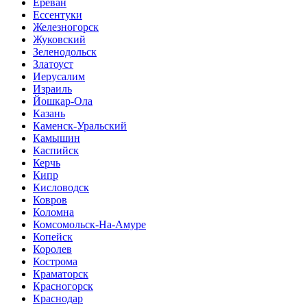
Ереван
Ессентуки
Железногорск
Жуковский
Зеленодольск
Златоуст
Иерусалим
Израиль
Йошкар-Ола
Казань
Каменск-Уральский
Камышин
Каспийск
Керчь
Кипр
Кисловодск
Ковров
Коломна
Комсомольск-На-Амуре
Копейск
Королев
Кострома
Краматорск
Красногорск
Краснодар